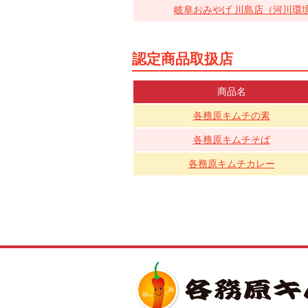
岐阜おみやげ 川島店（河川環
認定商品取扱店
商品名
各務原キムチの素
各務原キムチそば
各務原キムチカレー