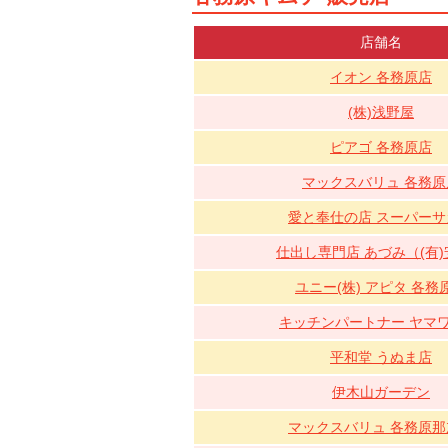
店舗名
イオン 各務原店
(株)浅野屋
ピアゴ 各務原店
マックスバリュ 各務原
愛と奉仕の店 スーパーサ
仕出し専門店 あづみ（(有
ユニー(株) アピタ 各務
キッチンパートナー ヤマワ
平和堂 うぬま店
伊木山ガーデン
マックスバリュ 各務原那