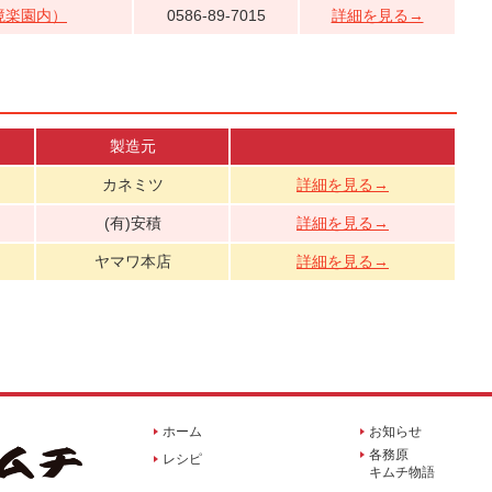
境楽園内）
0586-89-7015
詳細を見る→
製造元
カネミツ
詳細を見る→
(有)安積
詳細を見る→
ヤマワ本店
詳細を見る→
ホーム
お知らせ
各務原
レシピ
キムチ物語