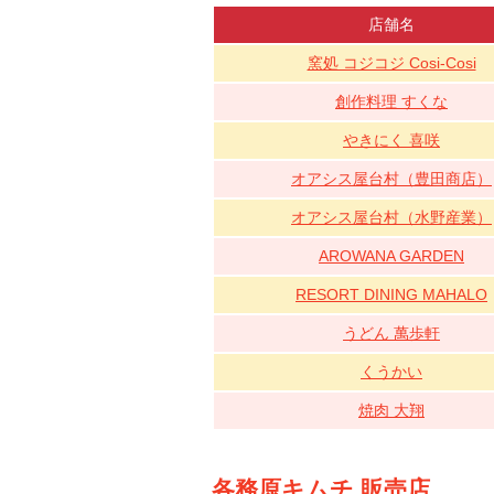
店舗名
窯処 コジコジ Cosi-Cosi
創作料理 すくな
やきにく 喜咲
オアシス屋台村（豊田商店）
オアシス屋台村（水野産業）
AROWANA GARDEN
RESORT DINING MAHALO
うどん 萬歩軒
くうかい
焼肉 大翔
各務原キムチ 販売店